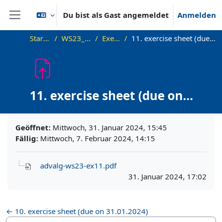
Zum Hauptinhalt
Du bist als Gast angemeldet
Anmelden
Website-Übersicht
Startseite
WS23_AdvAlg
Exercises
11. exercise sheet (due on 07.02.2024)
11. exercise sheet (due on
07.02.2024)
Abschlussbedingungen
Geöffnet:
Mittwoch, 31. Januar 2024, 15:45
Fällig:
Mittwoch, 7. Februar 2024, 14:15
advalg-ws23-ex11.pdf
31. Januar 2024, 17:02
← 10. exercise sheet (due on 31.01.2024)