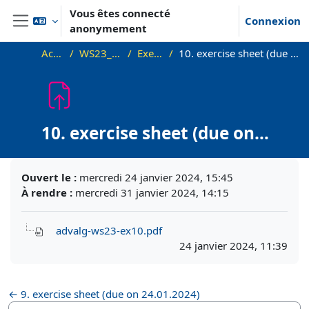
Passer au contenu principal
Vous êtes connecté
Connexion
anonymement
Panneau latéral
Accueil
WS23_AdvAlg
Exercises
10. exercise sheet (due on 31.01.2024)
10. exercise sheet (due on
31.01.2024)
Conditions d’achèvement
Ouvert le :
mercredi 24 janvier 2024, 15:45
À rendre :
mercredi 31 janvier 2024, 14:15
advalg-ws23-ex10.pdf
24 janvier 2024, 11:39
← 9. exercise sheet (due on 24.01.2024)