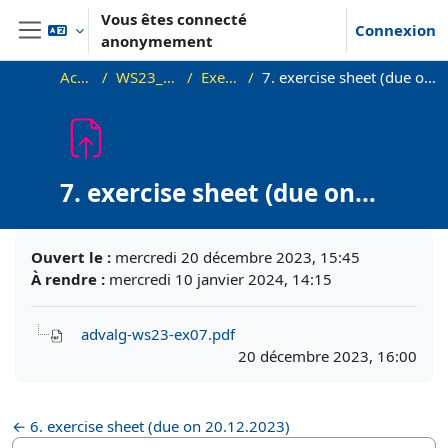
Passer au contenu principal
Vous êtes connecté
Connexion
anonymement
Panneau latéral
Accueil
WS23_AdvAlg
Exercises
7. exercise sheet (due on 10.01.2024)
7. exercise sheet (due on
10.01.2024)
Conditions d’achèvement
Ouvert le :
mercredi 20 décembre 2023, 15:45
À rendre :
mercredi 10 janvier 2024, 14:15
advalg-ws23-ex07.pdf
20 décembre 2023, 16:00
← 6. exercise sheet (due on 20.12.2023)