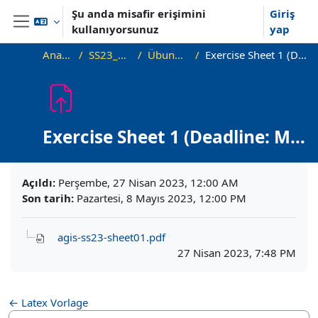
Ana içeriğe git
Şu anda misafir erişimini
Giriş
kullanıyorsunuz
yap
Yan panel
Ana sayfa
SS23_Algo_GIS
Übungsblätter
Exercise Sheet 1 (Deadline: May 8.)
Exercise Sheet 1 (Deadline: May
8.)
Tamamlama Gereklilikleri
Açıldı:
Perşembe, 27 Nisan 2023, 12:00 AM
Son tarih:
Pazartesi, 8 Mayıs 2023, 12:00 PM
agis-ss23-sheet01.pdf
27 Nisan 2023, 7:48 PM
← Latex Vorlage