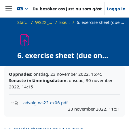
Gå direkt till huvudinnehåll
Du besöker oss just nu som gäst
Logga in
Sidopanel
Startsida
WS22_AdvAlg
Exercises
6. exercise sheet (due on 30.11.2022)
6. exercise sheet (due on
30.11.2022)
Slutförandvillkor
Öppnades:
onsdag, 23 november 2022, 15:45
Senaste inlämningsdatum:
onsdag, 30 november
2022, 14:15
advalg-ws22-ex06.pdf
23 november 2022, 11:51
← 5. exercise sheet (due on 23.11.2022)