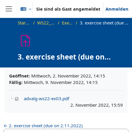
Zum Hauptinhalt
Sie sind als Gast angemeldet
Anmelden
Website-Übersicht
Startseite
WS22_AdvAlg
Exercises
3. exercise sheet (due on 9.11.2022)
3. exercise sheet (due on
9.11.2022)
Abschlussbedingungen
Geöffnet:
Mittwoch, 2. November 2022, 14:15
Fällig:
Mittwoch, 9. November 2022, 14:15
advalg-ws22-ex03.pdf
2. November 2022, 15:59
← 2. exercise sheet (due on 2.11.2022)