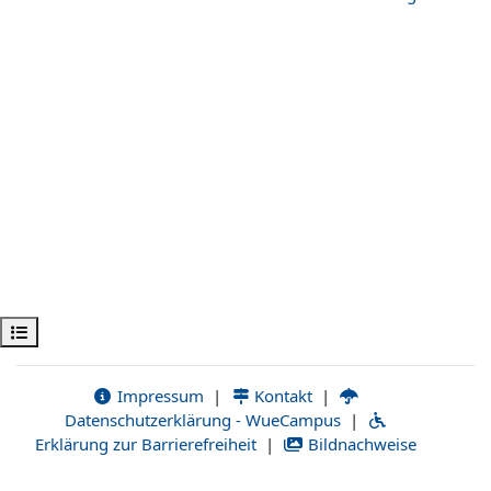
Obre l'índex del curs
Impressum
|
Kontakt
|
Datenschutzerklärung - WueCampus
|
Erklärung zur Barrierefreiheit
|
Bildnachweise