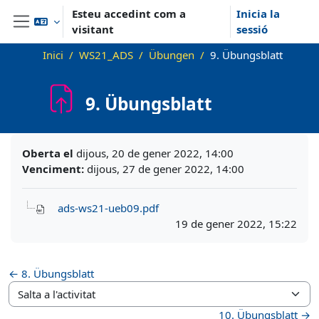
Ves al contingut principal
Esteu accedint com a
Inicia la
visitant
sessió
Panell lateral
Inici
WS21_ADS
Übungen
9. Übungsblatt
9. Übungsblatt
Requisits de compleció
Oberta el
dijous, 20 de gener 2022, 14:00
Venciment:
dijous, 27 de gener 2022, 14:00
ads-ws21-ueb09.pdf
19 de gener 2022, 15:22
← 8. Übungsblatt
Salta a l'activitat
10. Übungsblatt →