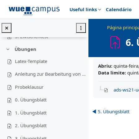
Ir para o conteúdo principal
Useful links
Calendário
1. Zwischentest
2. Zwischentest
Página princip
3. Zwischentest
6.
Übungen
Contrair
Requisitos de conc
Latex-Template
Abriu:
quinta-feir
Data limite:
quint
Anleitung zur Bearbeitung von Programmieraufgaben
Probeklausur
ads-ws21-u
0. Übungsblatt
◀︎ 5. Übungsblatt
1. Übungsblatt
2. Übungsblatt
3. Übungsblatt