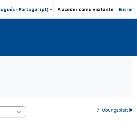
uguês - Portugal ‎(pt)‎
A aceder como visitante
Entrar
7. Übungsblatt ▶︎