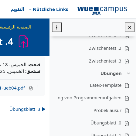
خطى إلى المحتوى الرئيسي
Nützliche Links
التقويم
Zwischentests
طي
Teilnahme am 1. Zwischentest am 18.11
الصفحة الرئيسية
1. Zwischentest
4. Übungsblatt
2. Zwischentest
متطلبات الإكمال
3. Zwischentest
فتحت:
الخميس، 18 نوفمبر 2021، 2:00 PM
تستحق:
الخميس، 25 نوفمبر 2021، 2:00 PM
Übungen
طي
Latex-Template
1-ueb04.pdf
Anleitung zur Bearbeitung von Programmieraufgaben
▶︎ 3. Übungsblatt
Probeklausur
0. Übungsblatt
1. Übungsblatt