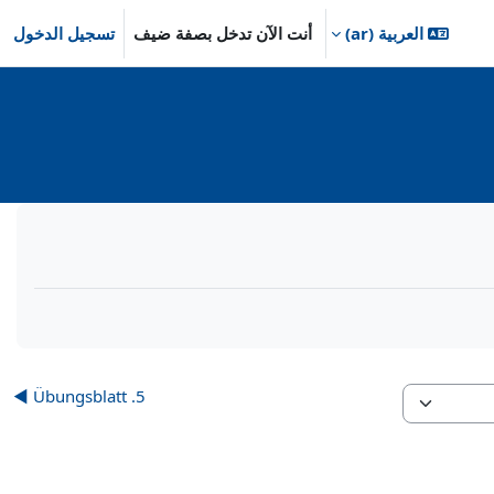
العربية ‎(ar)‎
أنت الآن تدخل بصفة ضيف
تسجيل الدخول
5. Übungsblatt ◀︎