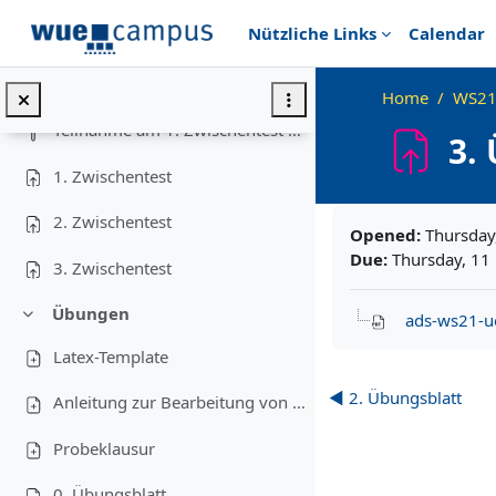
Skip to main content
Nützliche Links
Calendar
Für heute (08.02.2022) gibt es leider kein Video! ...
Zwischentests
Home
WS21
Collapse
Teilnahme am 1. Zwischentest am 18.11
3.
1. Zwischentest
Completion requir
2. Zwischentest
Opened:
Thursday
Due:
Thursday, 11
3. Zwischentest
Übungen
ads-ws21-u
Collapse
Latex-Template
◀︎ 2. Übungsblatt
Anleitung zur Bearbeitung von Programmieraufgaben
Probeklausur
0. Übungsblatt