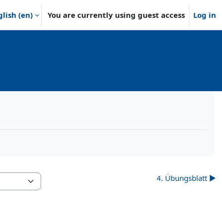
lish ‎(en)‎
You are currently using guest access
Log in
4. Übungsblatt ▶︎