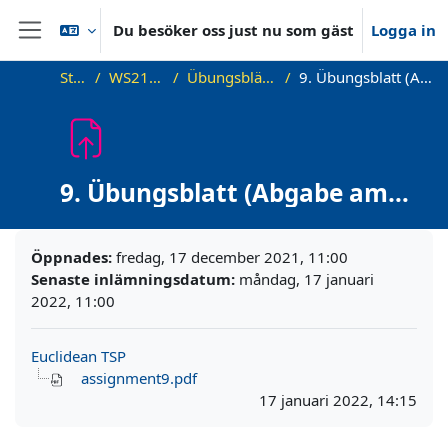
Gå direkt till huvudinnehåll
Du besöker oss just nu som gäst
Logga in
Sidopanel
Startsida
WS21_WS21_approx
Übungsblätter (Exercise Sheets)
9. Übungsblatt (Abgabe am Montag 17. Januar)
9. Übungsblatt (Abgabe am
Montag 17. Januar)
Slutförandvillkor
Öppnades:
fredag, 17 december 2021, 11:00
Senaste inlämningsdatum:
måndag, 17 januari
2022, 11:00
Euclidean TSP
assignment9.pdf
17 januari 2022, 14:15