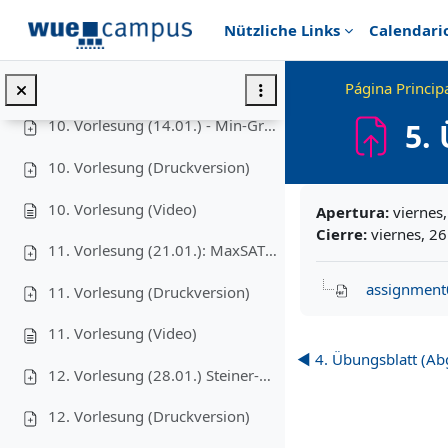
9. Vorlesung (17.12.) - PTAS für Euklidisches TSP via Dynamischer Programmierung und Rundung
Salta al contenido principal
Nützliche Links
Calendari
9. Vorlesung (Druckversion)
9. Vorlesung (Video)
Página Princip
10. Vorlesung (14.01.) - Min-Grad-Spannbaum via lokale Suche
5.
10. Vorlesung (Druckversion)
Requisitos de final
10. Vorlesung (Video)
Apertura:
viernes
Cierre:
viernes, 2
11. Vorlesung (21.01.): MaxSAT via Randomisiertes LP-Runden, Derandomisierung
assignment
11. Vorlesung (Druckversion)
11. Vorlesung (Video)
◀︎ 4. Übungsblatt (A
12. Vorlesung (28.01.) Steiner-Wald via Primal-Dual-Ansatz
12. Vorlesung (Druckversion)