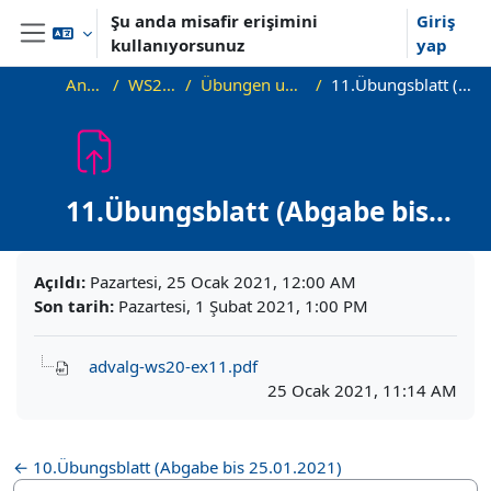
Ana içeriğe git
Şu anda misafir erişimini
Giriş
kullanıyorsunuz
yap
Yan panel
Ana sayfa
WS20_AdvAlg
Übungen und Übungsblätter
11.Übungsblatt (Abgabe bis 1.02.2021)
11.Übungsblatt (Abgabe bis
1.02.2021)
Tamamlama Gereklilikleri
Açıldı:
Pazartesi, 25 Ocak 2021, 12:00 AM
Son tarih:
Pazartesi, 1 Şubat 2021, 1:00 PM
advalg-ws20-ex11.pdf
25 Ocak 2021, 11:14 AM
← 10.Übungsblatt (Abgabe bis 25.01.2021)