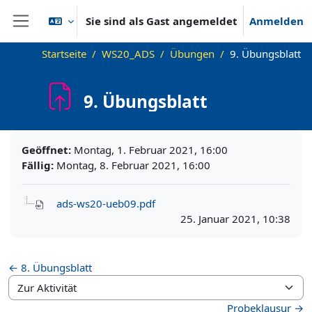
Zum Hauptinhalt
Sie sind als Gast angemeldet
Anmelden
Website-Übersicht
Startseite
WS20_ADS
Übungen
9. Übungsblatt
9. Übungsblatt
Abschlussbedingungen
Geöffnet:
Montag, 1. Februar 2021, 16:00
Fällig:
Montag, 8. Februar 2021, 16:00
ads-ws20-ueb09.pdf
25. Januar 2021, 10:38
← 8. Übungsblatt
Zur Aktivität
Probeklausur →