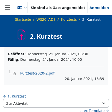
Zum Hauptinhalt
Sie sind als Gast angemeldet
Anmelden
Website-Übersicht
Startseite
WS20_ADS
Kurztests
2. Kurztest
2. Kurztest
Abschlussbedingungen
Geöffnet:
Donnerstag, 21. Januar 2021, 08:30
Fällig:
Donnerstag, 21. Januar 2021, 10:00
kurztest-2020-2.pdf
20. Januar 2021, 16:39
← 1. Kurztest
Zur Aktivität
Latex-Template →