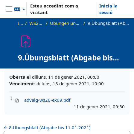
Ves al contingut principal
Esteu accedint com a
Inicia la
visitant
sessió
Panell lateral
Inici
WS20_AdvAlg
Übungen und Übungsblätter
9.Übungsblatt (Abgabe bis 18.01.2021)
9.Übungsblatt (Abgabe bis
18.01.2021)
Requisits de compleció
Oberta el
dilluns, 11 de gener 2021, 00:00
Venciment:
dilluns, 18 de gener 2021, 10:00
advalg-ws20-ex09.pdf
11 de gener 2021, 09:50
← 8.Übungsblatt (Abgabe bis 11.01.2021)