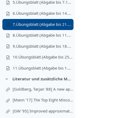
5.Übungsblatt (Abgabe bis 7.12.2020)
6.Übungsblatt (Abgabe bis 14.12.2020)
7.Übungsblatt (Abgabe bis 21.12.2020)
8.Übungsblatt (Abgabe bis 11.01.2021)
9.Übungsblatt (Abgabe bis 18.01.2021)
10.Übungsblatt (Abgabe bis 25.01.2021)
11.Übungsblatt (Abgabe bis 1.02.2021)
Literatur und zusätzliche Materialien
Fäll ihop
[Goldberg, Tarjan '88] A new approach to the maximum-flow problem
[Mann '17] The Top Eight Misconceptions about NP-Hardness
[GW '95] Improved approximation algorithms for maximum cut and satisfiability problems using semidefinite programming