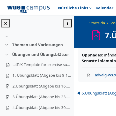
Gå direkt till huvudinnehåll
Nützliche Links
Kalender
Startsida
WS
7.
Fäll ihop
Themen und Vorlesungen
Fäll ihop
Slutförandvillkor
Übungen und Übungsblätter
Öppnades:
måndag
Fäll ihop
Senaste inlämni
LaTeX Template for exercise submissions
advalg-ws2
1. Übungsblatt (Abgabe bis 9.11.2020)
2.Übungsblatt (Abgabe bis 16.11.2020)
◀︎ 6.Übungsblatt (Ab
3.Übungsblatt (Abgabe bis 23.11.2020)
4.Übungsblatt (Abgabe bis 30.11.2020)