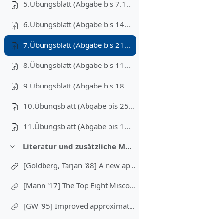
5.Übungsblatt (Abgabe bis 7.12.2020)
6.Übungsblatt (Abgabe bis 14.12.2020)
7.Übungsblatt (Abgabe bis 21.12.2020)
8.Übungsblatt (Abgabe bis 11.01.2021)
9.Übungsblatt (Abgabe bis 18.01.2021)
10.Übungsblatt (Abgabe bis 25.01.2021)
11.Übungsblatt (Abgabe bis 1.02.2021)
Literatur und zusätzliche Materialien
Redueix
[Goldberg, Tarjan '88] A new approach to the maximum-flow problem
[Mann '17] The Top Eight Misconceptions about NP-Hardness
[GW '95] Improved approximation algorithms for maximum cut and satisfiability problems using semidefinite programming