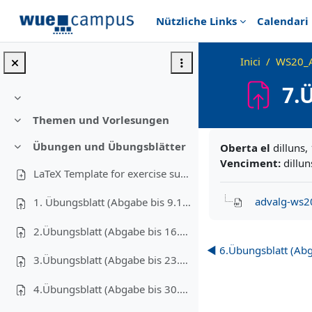
Ves al contingut principal
Nützliche Links
Calendari
Inici
WS20_
7.
Redueix
Themen und Vorlesungen
Redueix
Requisits de compl
Übungen und Übungsblätter
Oberta el
dilluns,
Redueix
Venciment:
dillun
LaTeX Template for exercise submissions
advalg-ws2
1. Übungsblatt (Abgabe bis 9.11.2020)
2.Übungsblatt (Abgabe bis 16.11.2020)
◀︎ 6.Übungsblatt (Ab
3.Übungsblatt (Abgabe bis 23.11.2020)
4.Übungsblatt (Abgabe bis 30.11.2020)