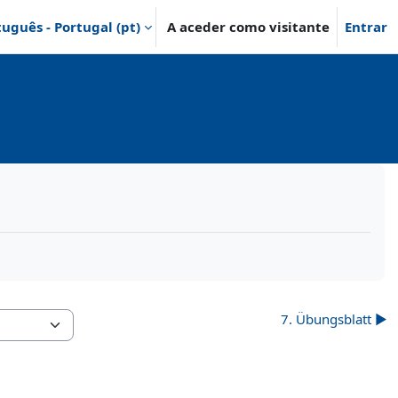
uguês - Portugal ‎(pt)‎
A aceder como visitante
Entrar
7. Übungsblatt ▶︎