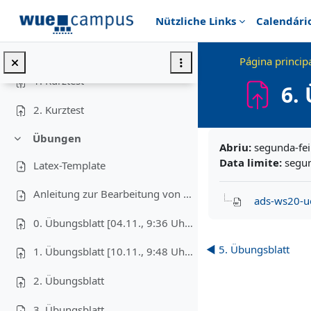
Ir para o conteúdo principal
Nützliche Links
Calendári
William Cook: "In Pursuit of the Traveling Salesman: Mathematics at the Limits of Computation" (Princeton University Press; 2012) – Schon die Einleitung ist sehr lesenswert!
Kurztests
Contrair
Página princip
1. Kurztest
6.
2. Kurztest
Requisitos de conc
Übungen
Contrair
Abriu:
segunda-fei
Data limite:
segun
Latex-Template
Anleitung zur Bearbeitung von Programmieraufgaben
ads-ws20-u
0. Übungsblatt [04.11., 9:36 Uhr: Kleine Änderung an Aufgabe 3b]
◀︎ 5. Übungsblatt
1. Übungsblatt [10.11., 9:48 Uhr: Kleine Änderung an Aufgabe 4]
2. Übungsblatt
3. Übungsblatt