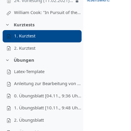
24. Vorlesung (11.02.2021): Zoom-Mitschnitt (leider fehlen die ersten 5', sorry!), 59'
William Cook: "In Pursuit of the Traveling Salesman: Mathematics at the Limits of Computation" (Princeton University Press; 2012) – Schon die Einleitung ist sehr lesenswert!
Kurztests
Einklappen
1. Kurztest
2. Kurztest
Übungen
Einklappen
Latex-Template
Anleitung zur Bearbeitung von Programmieraufgaben
0. Übungsblatt [04.11., 9:36 Uhr: Kleine Änderung an Aufgabe 3b]
1. Übungsblatt [10.11., 9:48 Uhr: Kleine Änderung an Aufgabe 4]
2. Übungsblatt