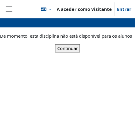
Ir para o conteúdo principal
A aceder como visitante
Entrar
Painel lateral
De momento, esta disciplina não está disponível para os alunos
Continuar