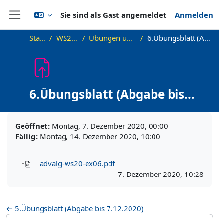
Zum Hauptinhalt
Sie sind als Gast angemeldet
Anmelden
Website-Übersicht
Startseite
WS20_AdvAlg
Übungen und Übungsblätter
6.Übungsblatt (Abgabe bis 14.12.2020)
6.Übungsblatt (Abgabe bis
14.12.2020)
Abschlussbedingungen
Geöffnet:
Montag, 7. Dezember 2020, 00:00
Fällig:
Montag, 14. Dezember 2020, 10:00
advalg-ws20-ex06.pdf
7. Dezember 2020, 10:28
← 5.Übungsblatt (Abgabe bis 7.12.2020)