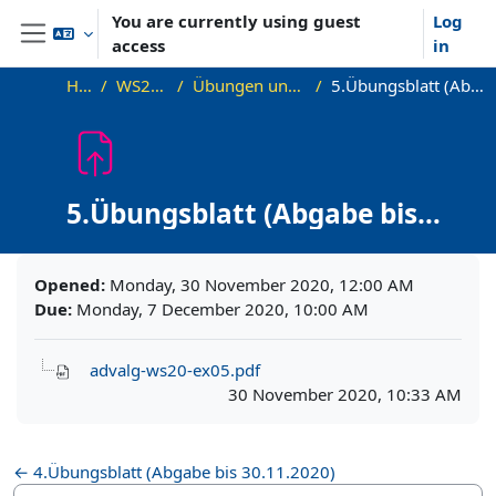
Skip to main content
You are currently using guest
Log
access
in
Side panel
Home
WS20_AdvAlg
Übungen und Übungsblätter
5.Übungsblatt (Abgabe bis 7.12.2020)
5.Übungsblatt (Abgabe bis
7.12.2020)
Completion requirements
Opened:
Monday, 30 November 2020, 12:00 AM
Due:
Monday, 7 December 2020, 10:00 AM
advalg-ws20-ex05.pdf
30 November 2020, 10:33 AM
← 4.Übungsblatt (Abgabe bis 30.11.2020)