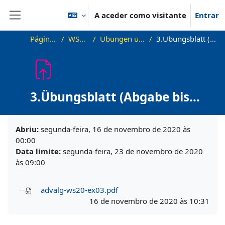
Ir para o conteúdo principal
A aceder como visitante
Entrar
Painel lateral
Página principal
WS20_AdvAlg
Übungen und Übungsblätter
3.Übungsblatt (Abgabe bis 23.11.2020)
3.Übungsblatt (Abgabe bis
23.11.2020)
Requisitos de conclusão
Abriu:
segunda-feira, 16 de novembro de 2020 às
00:00
Data limite:
segunda-feira, 23 de novembro de 2020
às 09:00
advalg-ws20-ex03.pdf
16 de novembro de 2020 às 10:31