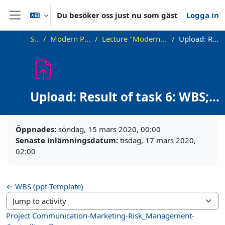
Gå direkt till huvudinnehåll
Du besöker oss just nu som gäst
Logga in
Sidopanel
Startsida
Modern Project Management in ICT, HUST
Lecture "Modern Project Management in ICT", HUST, Hanoi, 2023
Upload: Result of task 6: WBS; Trello Board
Upload: Result of task 6: WBS;
Trello Board
Slutförandvillkor
Öppnades:
söndag, 15 mars 2020, 00:00
Senaste inlämningsdatum:
tisdag, 17 mars 2020,
02:00
← WBS (ppt-Template)
Jump to activity
Project Communication-Marketing-Risk_Management-