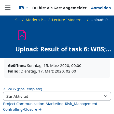
Zum Hauptinhalt
Du bist als Gast angemeldet
Anmelden
Website-Übersicht
Startseite
Modern Project Management in ICT, HUST
Lecture "Modern Project Management in ICT", HUST, Hanoi, 2023
Upload: Result of task 6: WBS; Trello Board
Upload: Result of task 6: WBS;
Trello Board
Abschlussbedingungen
Geöffnet:
Sonntag, 15. März 2020, 00:00
Fällig:
Dienstag, 17. März 2020, 02:00
← WBS (ppt-Template)
Zur Aktivität
Project Communication-Marketing-Risk_Management-
Controlling-Closure →