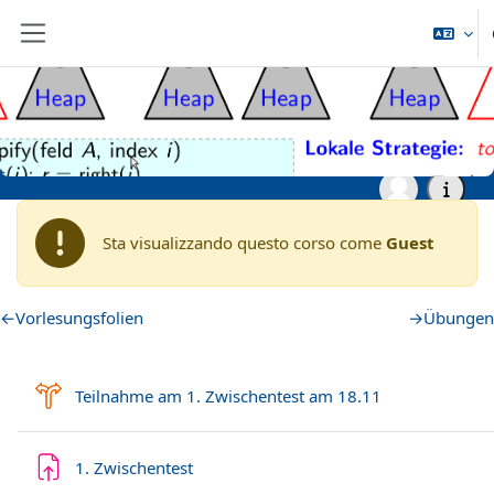
Vai al contenuto principale
Pannello laterale
Home
Archiv
Wintersemester 2021/2022
Grundständige Studiengänge (Bachelor, ...)
WS21: Algorithmen und
Datenstrukturen
Sta visualizzando questo corso come
Guest
Schema della sezione
←
Vorlesungsfolien
→
Übungen
Scelta
Teilnahme am 1. Zwischentest am 18.11
Compito
1. Zwischentest