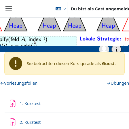
Zum Hauptinhalt
Du bist als Gast angemeld
Website-Übersicht
Startseite
Archiv
Wintersemester 2020/2021
Grundständige Studiengänge (Bachelor, ...)
WS20: Algorithmen und
Datenstrukturen
Sie betrachten diesen Kurs gerade als
Guest
.
Abschnittsübersicht
←
Vorlesungsfolien
→
Übungen
Aufgabe
1. Kurztest
Aufgabe
2. Kurztest