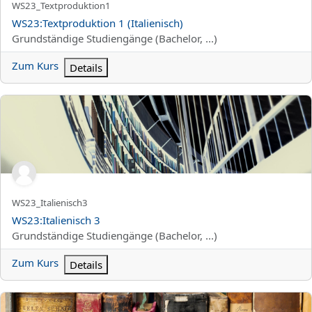
Kurzer Kursname
WS23_Textproduktion1
Kursname
WS23:Textproduktion 1 (Italienisch)
Kursbereich
Grundständige Studiengänge (Bachelor, ...)
Zum Kurs
Details
WS23:Italienisch 3
Kurzer Kursname
WS23_Italienisch3
Kursname
WS23:Italienisch 3
Kursbereich
Grundständige Studiengänge (Bachelor, ...)
Zum Kurs
Details
WS23:Landeskunde und Sprechfertigkeit 2 (Italienisch)