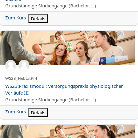
Kursbereich
Grundständige Studiengänge (Bachelor, ...)
Zum Kurs
Details
WS23:Praxismodul: Versorgungspraxis physiologischer Verläufe I
Kurzer Kursname
WS23_HebtätPr4
Kursname
WS23:Praxismodul: Versorgungspraxis physiologischer
Verläufe III
Kursbereich
Grundständige Studiengänge (Bachelor, ...)
Zum Kurs
Details
WS23:Praxismodul: Versorgungspraxis physiologischer Verläufe 