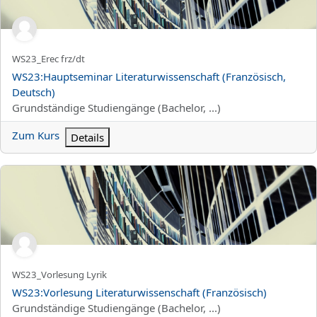
Kurzer Kursname
WS23_Erec frz/dt
Kursname
WS23:Hauptseminar Literaturwissenschaft (Französisch,
Deutsch)
Kursbereich
Grundständige Studiengänge (Bachelor, ...)
Zum Kurs
Details
WS23:Vorlesung Literaturwissenschaft (Französisch)
Kurzer Kursname
WS23_Vorlesung Lyrik
Kursname
WS23:Vorlesung Literaturwissenschaft (Französisch)
Kursbereich
Grundständige Studiengänge (Bachelor, ...)