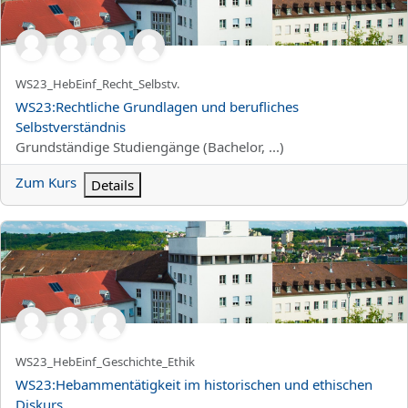
Kurzer Kursname
WS23_HebEinf_Recht_Selbstv.
Kursname
WS23:Rechtliche Grundlagen und berufliches
Selbstverständnis
Kursbereich
Grundständige Studiengänge (Bachelor, ...)
Zum Kurs
Details
WS23:Hebammentätigkeit im historischen und ethischen Diskurs
Kurzer Kursname
WS23_HebEinf_Geschichte_Ethik
Kursname
WS23:Hebammentätigkeit im historischen und ethischen
Diskurs