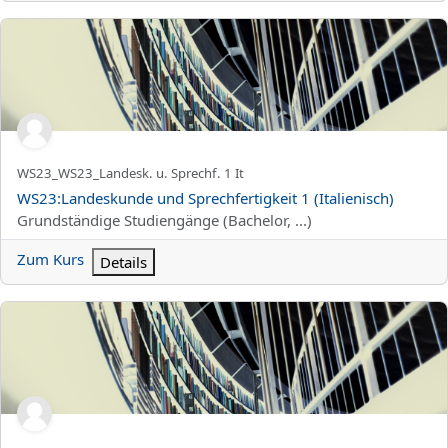
WS23:Landeskunde und Sprechfertigkeit 1 (Italienisch)
Kurzer Kursname
WS23_WS23_Landesk. u. Sprechf. 1 It
Kursname
WS23:Landeskunde und Sprechfertigkeit 1 (Italienisch)
Kursbereich
Grundständige Studiengänge (Bachelor, ...)
Zum Kurs
Details
WS23:Textproduktion 1 (Italienisch)