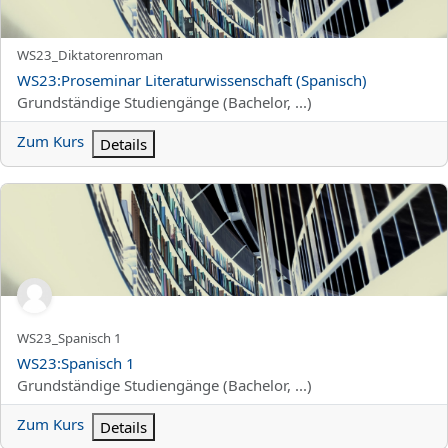
Kurzer Kursname
WS23_Diktatorenroman
Kursname
WS23:Proseminar Literaturwissenschaft (Spanisch)
Kursbereich
Grundständige Studiengänge (Bachelor, ...)
Zum Kurs
Details
WS23:Spanisch 1
Kurzer Kursname
WS23_Spanisch 1
Kursname
WS23:Spanisch 1
Kursbereich
Grundständige Studiengänge (Bachelor, ...)
Zum Kurs
Details