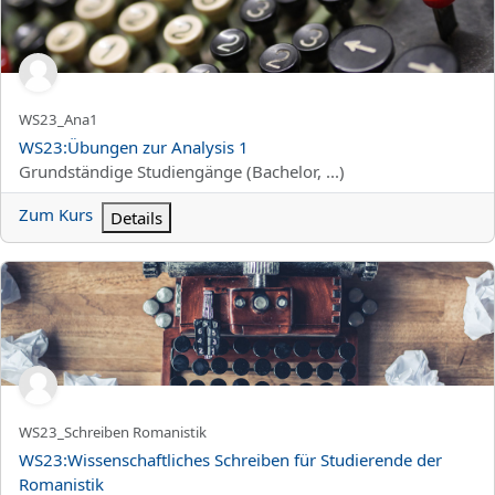
Kurzer Kursname
WS23_Ana1
Kursname
WS23:Übungen zur Analysis 1
Kursbereich
Grundständige Studiengänge (Bachelor, ...)
Zum Kurs
Details
WS23:Wissenschaftliches Schreiben für Studierende der Romanis
Kurzer Kursname
WS23_Schreiben Romanistik
Kursname
WS23:Wissenschaftliches Schreiben für Studierende der
Romanistik