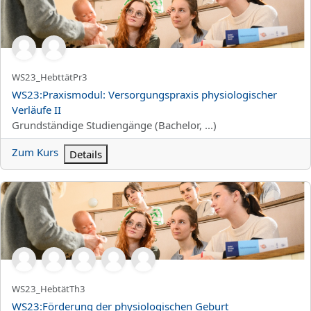
Kurzer Kursname
WS23_HebttätPr3
Kursname
WS23:Praxismodul: Versorgungspraxis physiologischer
Verläufe II
Kursbereich
Grundständige Studiengänge (Bachelor, ...)
Zum Kurs
Details
WS23:Förderung der physiologischen Geburt
Kurzer Kursname
WS23_HebtätTh3
Kursname
WS23:Förderung der physiologischen Geburt