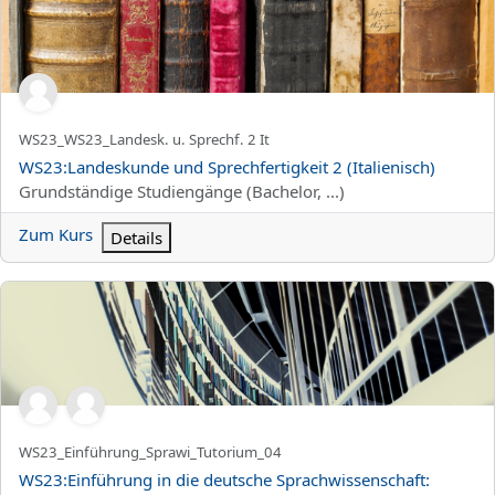
Kurzer Kursname
WS23_WS23_Landesk. u. Sprechf. 2 It
Kursname
WS23:Landeskunde und Sprechfertigkeit 2 (Italienisch)
Kursbereich
Grundständige Studiengänge (Bachelor, ...)
Zum Kurs
Details
WS23:Einführung in die deutsche Sprachwissenschaft: Tutorien_
Kurzer Kursname
WS23_Einführung_Sprawi_Tutorium_04
Kursname
WS23:Einführung in die deutsche Sprachwissenschaft: