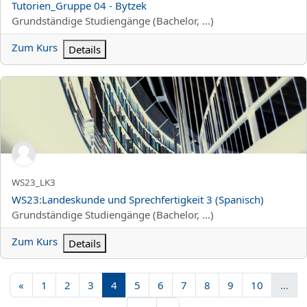
Tutorien_Gruppe 04 - Bytzek
Kursbereich
Grundständige Studiengänge (Bachelor, ...)
Zum Kurs
Details
WS23:Landeskunde und Sprechfertigkeit 3 (Spanisch)
Kurzer Kursname
WS23_LK3
Kursname
WS23:Landeskunde und Sprechfertigkeit 3 (Spanisch)
Kursbereich
Grundständige Studiengänge (Bachelor, ...)
Zum Kurs
Details
Vorherige Seite
Seite 1
Seite 2
Seite 3
Seite 4
Seite 5
Seite 6
Seite 7
Seite 8
Seite 9
Seite 10
«
1
2
3
4
5
6
7
8
9
10
…