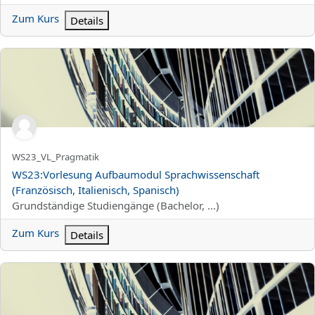
Zum Kurs
Details
WS23:Vorlesung Aufbaumodul Sprachwissenschaft (Französisch, I
Kurzer Kursname
WS23_VL_Pragmatik
Kursname
WS23:Vorlesung Aufbaumodul Sprachwissenschaft
(Französisch, Italienisch, Spanisch)
Kursbereich
Grundständige Studiengänge (Bachelor, ...)
Zum Kurs
Details
WS23:Proseminar Literaturwissenschaft (Spanisch)