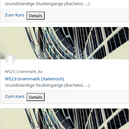
Kursbereich
Grundständige Studiengänge (Bachelor, ...)
Zum Kurs
Details
WS23:Grammatik (Italienisch)
Kurzer Kursname
WS23_Grammatik_Ita
Kursname
WS23:Grammatik (Italienisch)
Kursbereich
Grundständige Studiengänge (Bachelor, ...)
Zum Kurs
Details
WS23:Hauptseminar Literaturwissenschaft (Französisch, Deutsch