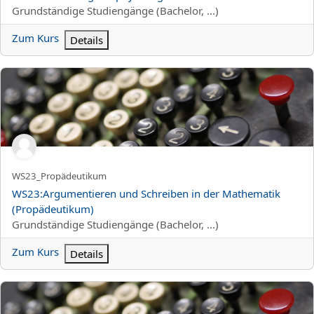
Kursbereich
Grundständige Studiengänge (Bachelor, ...)
Zum Kurs
Details
WS23:Argumentieren und Schreiben in der Mathematik (Propäd
Kurzer Kursname
WS23_Propädeutikum
Kursname
WS23:Argumentieren und Schreiben in der Mathematik
(Propädeutikum)
Kursbereich
Grundständige Studiengänge (Bachelor, ...)
Zum Kurs
Details
WS23:Übungen zur Analysis 1