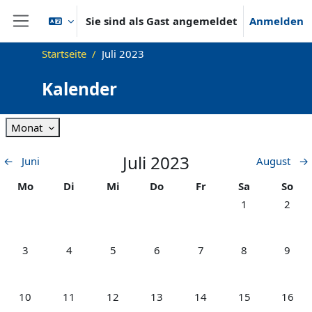
Zum Hauptinhalt
Sie sind als Gast angemeldet
Anmelden
Website-Übersicht
Startseite
Juli 2023
Kalender
Monat
Juli 2023
←
Juni
August
→
Montag
Dienstag
Mittwoch
Donnerstag
Freitag
Samstag
Sonnt
Mo
Di
Mi
Do
Fr
Sa
So
Keine Termine, S
Keine T
1
2
Keine Termine, Montag, 3. Juli
Keine Termine, Dienstag, 4. Juli
Keine Termine, Mittwoch, 5. Juli
Keine Termine, Donnerstag, 6. Juli
Keine Termine, Freitag, 7. 
Keine Termine, S
Keine T
3
4
5
6
7
8
9
Keine Termine, Montag, 10. Juli
Keine Termine, Dienstag, 11. Juli
Keine Termine, Mittwoch, 12. Juli
Keine Termine, Donnerstag, 13. Jul
Keine Termine, Freitag, 14
Keine Termine, S
Keine T
10
11
12
13
14
15
16