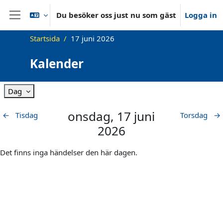
Gå direkt till huvudinnehåll
Du besöker oss just nu som gäst
Logga in
Sidopanel
Startsida
17 juni 2026
Kalender
Dag
onsdag, 17 juni
←
Tisdag
Torsdag
→
2026
Det finns inga händelser den här dagen.