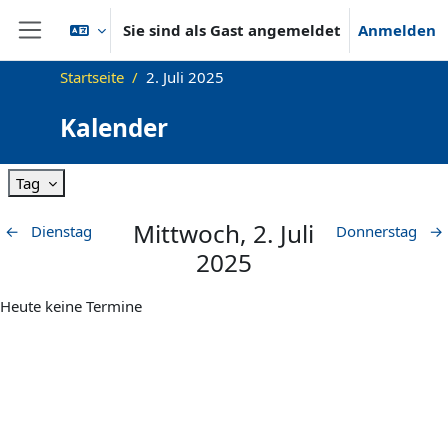
Zum Hauptinhalt
Sie sind als Gast angemeldet
Anmelden
Website-Übersicht
Startseite
2. Juli 2025
Kalender
Tag
Mittwoch, 2. Juli
←
Dienstag
Donnerstag
→
2025
Heute keine Termine